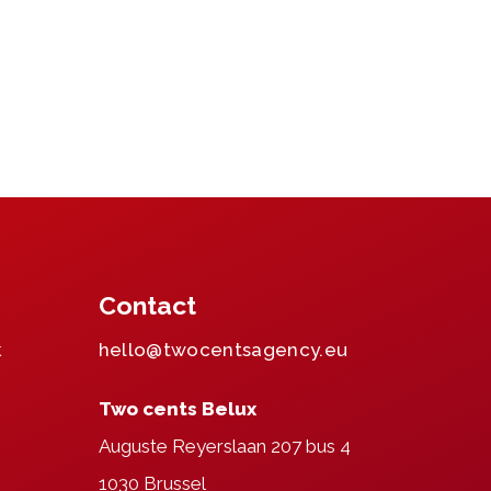
Contact
k
hello@twocentsagency.eu
Two cents Belux
m
Auguste Reyerslaan 207 bus 4
1030 Brussel