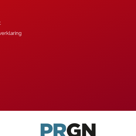
t
verklaring