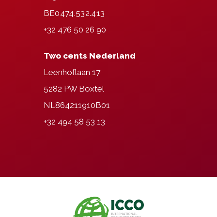
BE0474.532.413
+32 476 50 26 90
Two cents Nederland
Leenhoflaan 17
5282 PW Boxtel
NL864211910B01
+32 494 58 53 13