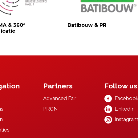
A & 360°
Batibouw & PR
catie
gation
Partners
Follow us
Advanced F
ai
r
Faceboo
ns
PRGN
LinkedIn
n
Instagra
ties