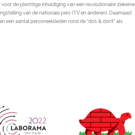
voor de plechtige inhuldiging van een revolutionaire zieken
angstelling van de nationale pers (TV en anderen). Daarnaast
n een aantal personeelsleden rond de “do’s & don’t” als