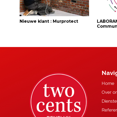
Nieuwe klant : Murprotect
LABORAM
Communi
Navi
Home
Over o
Dienste
Referen