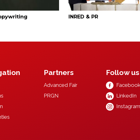
opywriting
INRED & PR
gation
Partners
Follow us
Advanced F
ai
r
Faceboo
ns
PRGN
LinkedIn
n
Instagra
ties