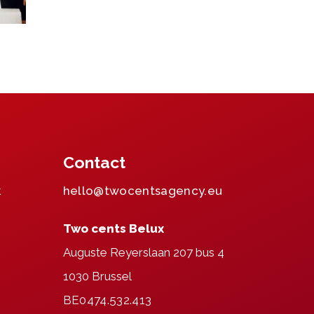
Contact
k
hello@twocentsagency.eu
Two cents Belux
m
Auguste Reyerslaan 207 bus 4
1030 Brussel
BE0474.532.413