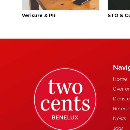
Verisure & PR
STO & C
Navi
Home
Over o
Dienste
Referen
News
Jobs