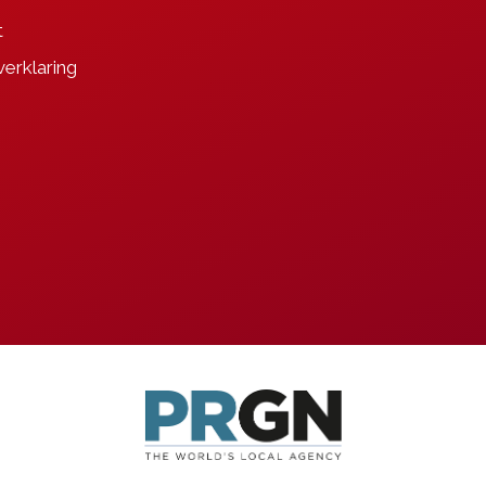
t
verklaring