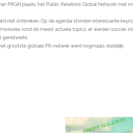
 van PRGN plaats, het Public Relations Global Network met m
ard niet ontbreken. Op de agenda stonden interessante keyn
ormsessies rond de meest actuele topics, er werden succes st
l genetwerkt.
het grootste globale PR-netwek werd nogmaals duidelijk.