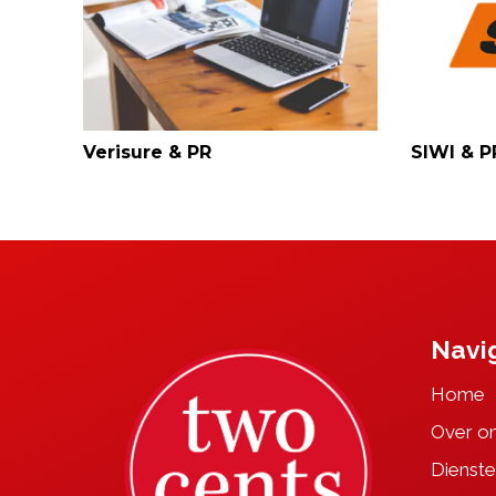
Verisure & PR
SIWI & P
Navi
Home
Over o
Dienste