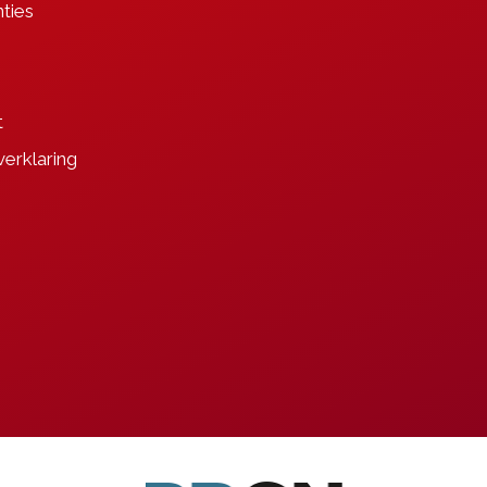
ties
t
verklaring