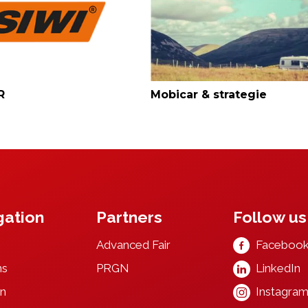
R
Mobicar & strategie
gation
Partners
Follow us
Advanced F
ai
r
Faceboo
ns
PRGN
LinkedIn
n
Instagra