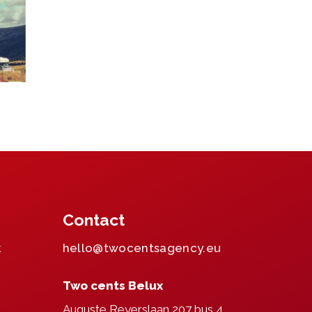
Contact
k
hello@twocentsagency.eu
Two cents Belux
m
Auguste Reyerslaan 207 bus 4