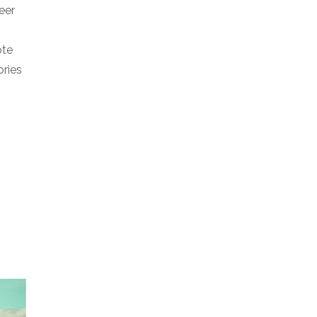
eer
ote
ories