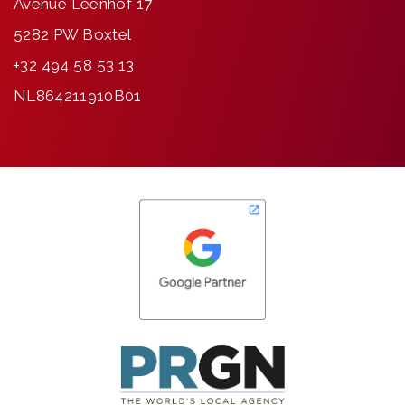
Avenue Leenhof 17
5282 PW Boxtel
+32 494 58 53 13
NL864211910B01