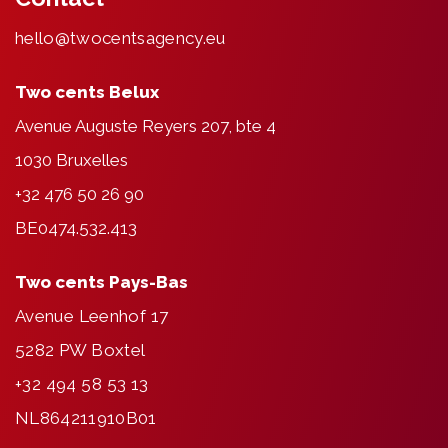
hello@twocentsagency.eu
Two cents Belux
Avenue Auguste Reyers 207, bte 4
1030 Bruxelles
+32 476 50 26 90
BE0474.532.413
Two cents Pays-Bas
Avenue Leenhof 17
5282 PW Boxtel
+32 494 58 53 13
NL864211910B01